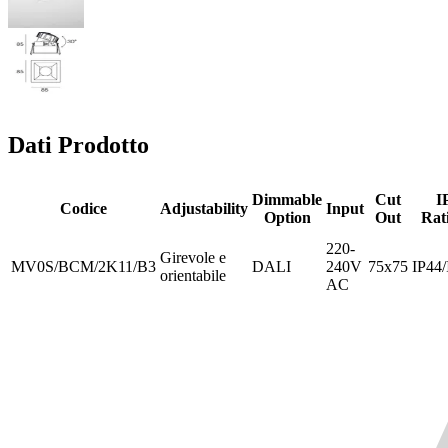
Dati Prodotto
Dimmable
Cut
I
Codice
Adjustability
Input
Option
Out
Rat
220-
Girevole e
MV0S/BCM/2K11/B3
DALI
240V
75x75
IP44/
orientabile
AC