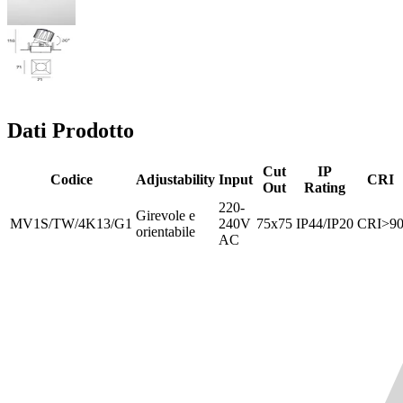
Dati Prodotto
Cut
IP
Codice
Adjustability
Input
CRI
Out
Rating
220-
Girevole e
MV1S/TW/4K13/G1
240V
75x75
IP44/IP20
CRI>9
orientabile
AC