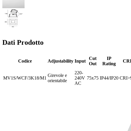
Dati Prodotto
Cut
IP
Codice
Adjustability
Input
CR
Out
Rating
220-
Girevole e
MV1S/WCF/3K18/M1
240V
75x75
IP44/IP20
CRI>
orientabile
AC