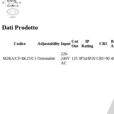
Dati Prodotto
Cut
IP
B
Codice
Adjustability
Input
CRI
Out
Rating
A
220-
M2RA/CF/4K25/C1
Orientabile
240V
125
IP54/IP20
CRI>90
4
AC