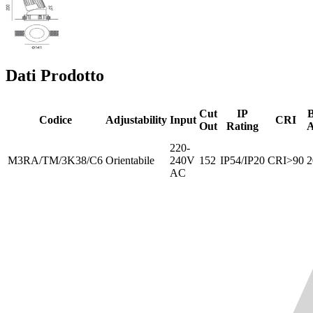
Dati Prodotto
Cut
IP
Codice
Adjustability
Input
CRI
Out
Rating
A
220-
M3RA/TM/3K38/C6
Orientabile
240V
152
IP54/IP20
CRI>90
2
AC