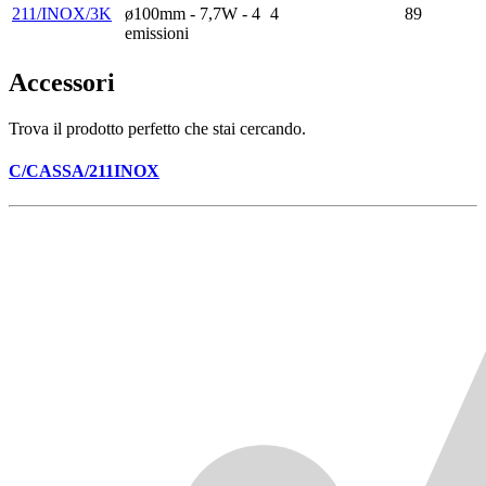
211/INOX/3K
ø100mm - 7,7W - 4
4
89
emissioni
Accessori
Trova il prodotto perfetto che stai cercando.
C/CASSA/211INOX