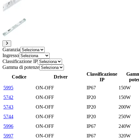
Garanzia
Ingresso
Classificazione IP
Gamma di potenze
Classificazione
Gamm
Codice
Driver
IP
pote
5995
ON-OFF
IP67
150W
5742
ON-OFF
IP20
150W
5743
ON-OFF
IP20
200W
5744
ON-OFF
IP20
250W
5996
ON-OFF
IP67
240W
5997
ON-OFF
IP67
320W