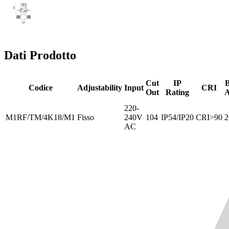
Dati Prodotto
Cut
IP
Codice
Adjustability
Input
CRI
Out
Rating
A
220-
M1RF/TM/4K18/M1
Fisso
240V
104
IP54/IP20
CRI>90
2
AC