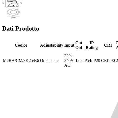
Dati Prodotto
Cut
IP
Codice
Adjustability
Input
CRI
Out
Rating
A
220-
M2RA/CM/3K25/B6
Orientabile
240V
125
IP54/IP20
CRI>90
2
AC