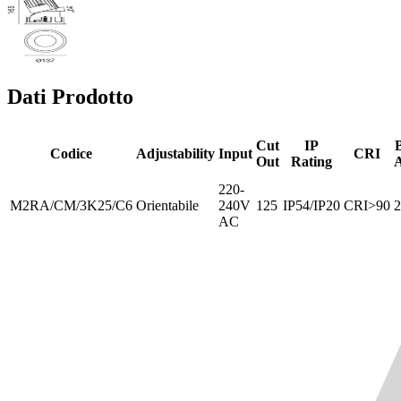
Dati Prodotto
Cut
IP
Codice
Adjustability
Input
CRI
Out
Rating
A
220-
M2RA/CM/3K25/C6
Orientabile
240V
125
IP54/IP20
CRI>90
2
AC