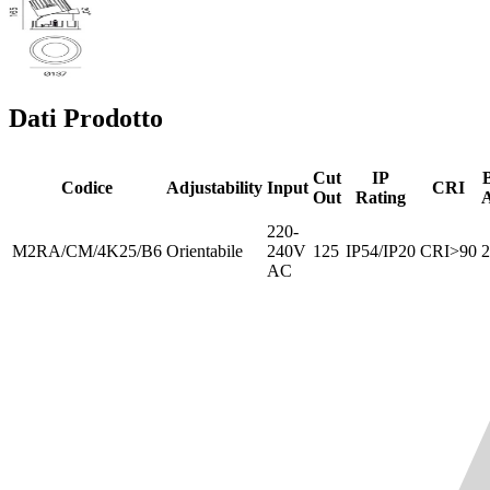
Dati Prodotto
Cut
IP
Codice
Adjustability
Input
CRI
Out
Rating
A
220-
M2RA/CM/4K25/B6
Orientabile
240V
125
IP54/IP20
CRI>90
2
AC