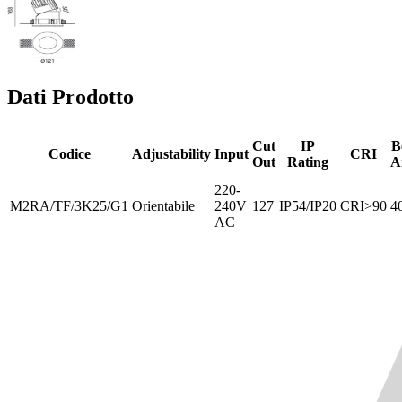
Dati Prodotto
Cut
IP
B
Codice
Adjustability
Input
CRI
Out
Rating
A
220-
M2RA/TF/3K25/G1
Orientabile
240V
127
IP54/IP20
CRI>90
4
AC