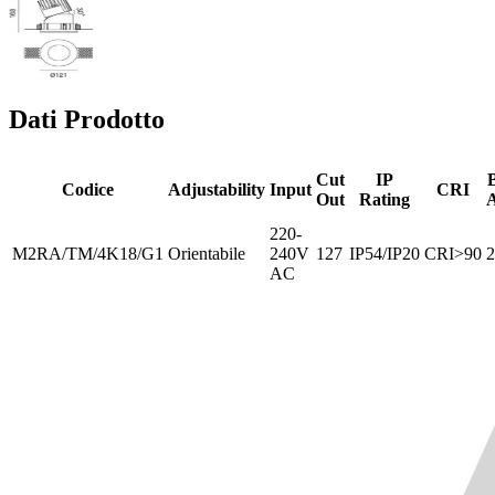
Dati Prodotto
Cut
IP
Codice
Adjustability
Input
CRI
Out
Rating
A
220-
M2RA/TM/4K18/G1
Orientabile
240V
127
IP54/IP20
CRI>90
2
AC