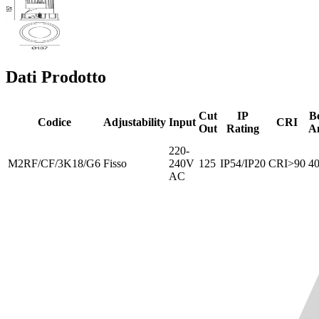
Dati Prodotto
Cut
IP
B
Codice
Adjustability
Input
CRI
Out
Rating
A
220-
M2RF/CF/3K18/G6
Fisso
240V
125
IP54/IP20
CRI>90
40
AC