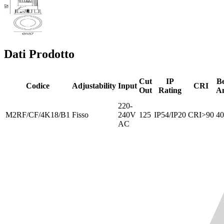
Dati Prodotto
Cut
IP
B
Codice
Adjustability
Input
CRI
Out
Rating
An
220-
M2RF/CF/4K18/B1
Fisso
240V
125
IP54/IP20
CRI>90
40
AC