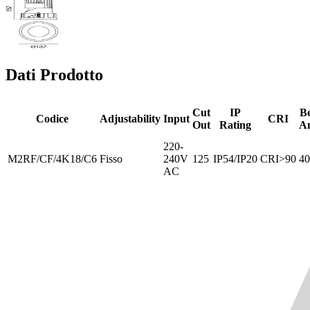
Dati Prodotto
Cut
IP
B
Codice
Adjustability
Input
CRI
Out
Rating
An
220-
M2RF/CF/4K18/C6
Fisso
240V
125
IP54/IP20
CRI>90
40
AC