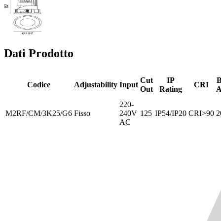
Dati Prodotto
Cut
IP
Codice
Adjustability
Input
CRI
Out
Rating
A
220-
M2RF/CM/3K25/G6
Fisso
240V
125
IP54/IP20
CRI>90
2
AC