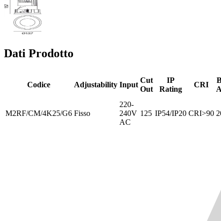
Dati Prodotto
Cut
IP
Codice
Adjustability
Input
CRI
Out
Rating
A
220-
M2RF/CM/4K25/G6
Fisso
240V
125
IP54/IP20
CRI>90
2
AC