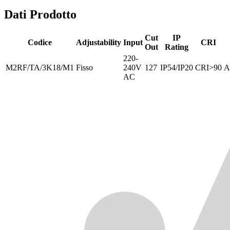
Dati Prodotto
Cut
IP
Codice
Adjustability
Input
CRI
Out
Rating
220-
M2RF/TA/3K18/M1
Fisso
240V
127
IP54/IP20
CRI>90
A
AC