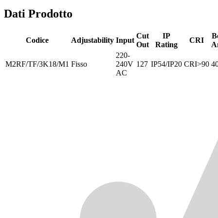
Dati Prodotto
Cut
IP
B
Codice
Adjustability
Input
CRI
Out
Rating
A
220-
M2RF/TF/3K18/M1
Fisso
240V
127
IP54/IP20
CRI>90
4
AC