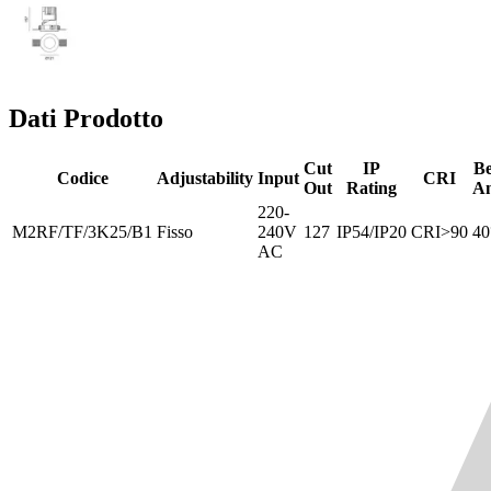
Dati Prodotto
Cut
IP
B
Codice
Adjustability
Input
CRI
Out
Rating
An
220-
M2RF/TF/3K25/B1
Fisso
240V
127
IP54/IP20
CRI>90
40
AC