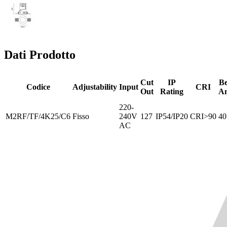
Dati Prodotto
Cut
IP
B
Codice
Adjustability
Input
CRI
Out
Rating
An
220-
M2RF/TF/4K25/C6
Fisso
240V
127
IP54/IP20
CRI>90
40
AC