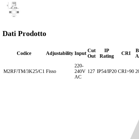
Dati Prodotto
Cut
IP
B
Codice
Adjustability
Input
CRI
Out
Rating
A
220-
M2RF/TM/3K25/C1
Fisso
240V
127
IP54/IP20
CRI>90
2
AC