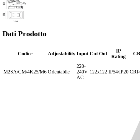
Dati Prodotto
IP
Codice
Adjustability
Input
Cut Out
CR
Rating
220-
M2SA/CM/4K25/M6
Orientabile
240V
122x122
IP54/IP20
CRI
AC