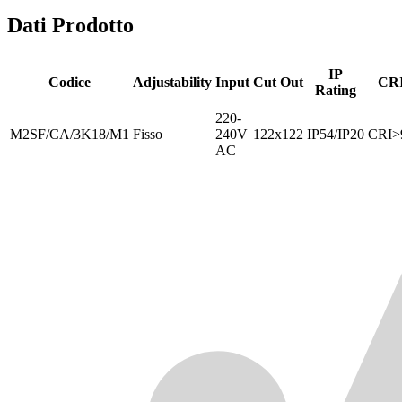
Dati Prodotto
IP
Codice
Adjustability
Input
Cut Out
CR
Rating
220-
M2SF/CA/3K18/M1
Fisso
240V
122x122
IP54/IP20
CRI>
AC