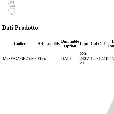
Dati Prodotto
Dimmable
I
Codice
Adjustability
Input
Cut Out
Option
Rat
220-
M2SF/CA/3K25/M3
Fisso
DALI
240V
122x122
IP54
AC