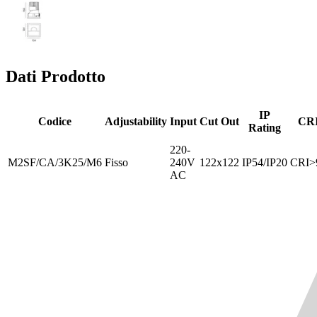
Dati Prodotto
IP
Codice
Adjustability
Input
Cut Out
CR
Rating
220-
M2SF/CA/3K25/M6
Fisso
240V
122x122
IP54/IP20
CRI>
AC