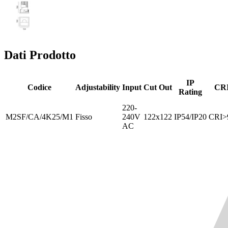
Dati Prodotto
IP
Codice
Adjustability
Input
Cut Out
CR
Rating
220-
M2SF/CA/4K25/M1
Fisso
240V
122x122
IP54/IP20
CRI>
AC