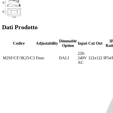
Dati Prodotto
Dimmable
I
Codice
Adjustability
Input
Cut Out
Option
Rat
220-
M2SF/CF/3K25/C3
Fisso
DALI
240V
122x122
IP54/
AC