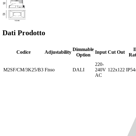
Dati Prodotto
Dimmable
I
Codice
Adjustability
Input
Cut Out
Option
Rat
220-
M2SF/CM/3K25/B3
Fisso
DALI
240V
122x122
IP54
AC