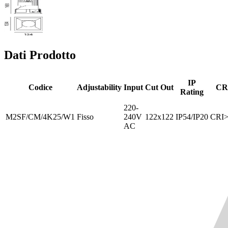
Dati Prodotto
IP
Codice
Adjustability
Input
Cut Out
CR
Rating
220-
M2SF/CM/4K25/W1
Fisso
240V
122x122
IP54/IP20
CRI>
AC