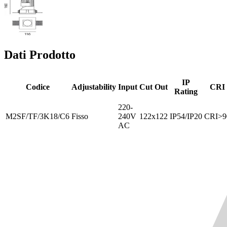
Dati Prodotto
IP
Codice
Adjustability
Input
Cut Out
CRI
Rating
220-
M2SF/TF/3K18/C6
Fisso
240V
122x122
IP54/IP20
CRI>9
AC