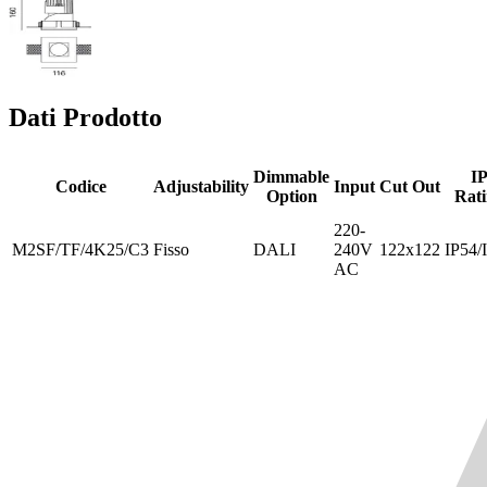
Dati Prodotto
Dimmable
I
Codice
Adjustability
Input
Cut Out
Option
Rat
220-
M2SF/TF/4K25/C3
Fisso
DALI
240V
122x122
IP54/
AC