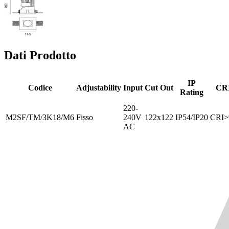
Dati Prodotto
IP
Codice
Adjustability
Input
Cut Out
CR
Rating
220-
M2SF/TM/3K18/M6
Fisso
240V
122x122
IP54/IP20
CRI>
AC