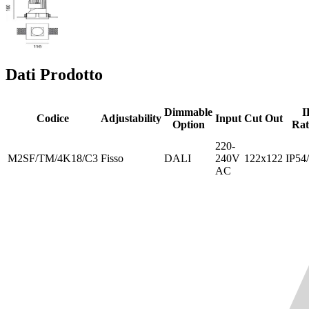
Dati Prodotto
Dimmable
I
Codice
Adjustability
Input
Cut Out
Option
Rat
220-
M2SF/TM/4K18/C3
Fisso
DALI
240V
122x122
IP54
AC