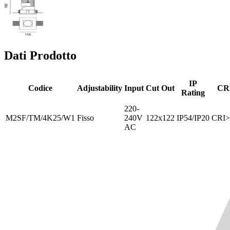
Dati Prodotto
IP
Codice
Adjustability
Input
Cut Out
CR
Rating
220-
M2SF/TM/4K25/W1
Fisso
240V
122x122
IP54/IP20
CRI>
AC