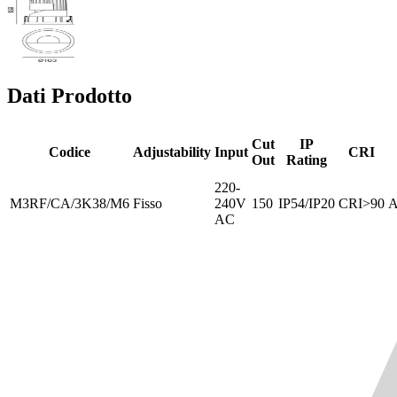
Dati Prodotto
Cut
IP
Codice
Adjustability
Input
CRI
Out
Rating
220-
M3RF/CA/3K38/M6
Fisso
240V
150
IP54/IP20
CRI>90
A
AC