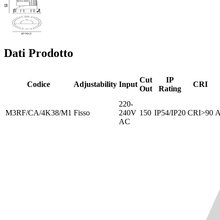
Dati Prodotto
Cut
IP
Codice
Adjustability
Input
CRI
Out
Rating
220-
M3RF/CA/4K38/M1
Fisso
240V
150
IP54/IP20
CRI>90
A
AC