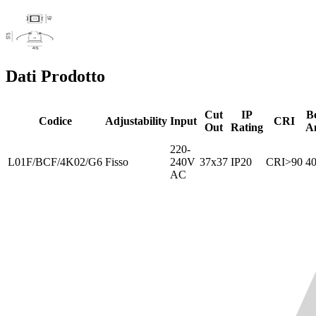
Dati Prodotto
Cut
IP
B
Codice
Adjustability
Input
CRI
Out
Rating
A
220-
L01F/BCF/4K02/G6
Fisso
240V
37x37
IP20
CRI>90
40
AC