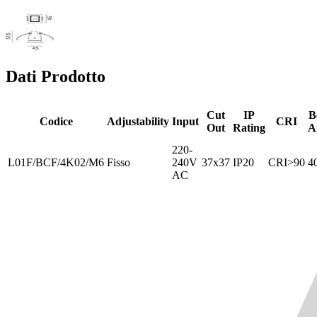
Dati Prodotto
Cut
IP
B
Codice
Adjustability
Input
CRI
Out
Rating
A
220-
L01F/BCF/4K02/M6
Fisso
240V
37x37
IP20
CRI>90
4
AC