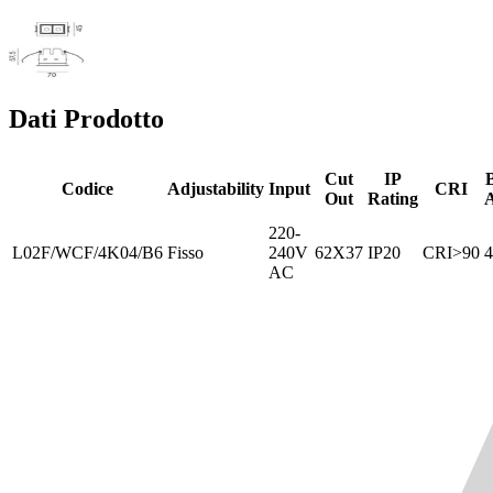
Dati Prodotto
Cut
IP
Codice
Adjustability
Input
CRI
Out
Rating
A
220-
L02F/WCF/4K04/B6
Fisso
240V
62X37
IP20
CRI>90
4
AC