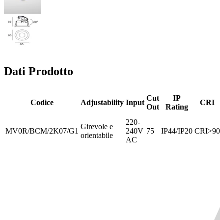
Dati Prodotto
Cut
IP
Codice
Adjustability
Input
CRI
Out
Rating
220-
Girevole e
MV0R/BCM/2K07/G1
240V
75
IP44/IP20
CRI>90
orientabile
AC