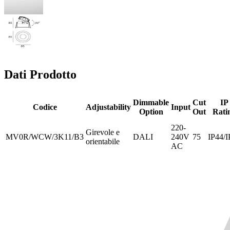
Dati Prodotto
Dimmable
Cut
IP
Codice
Adjustability
Input
Option
Out
Rati
220-
Girevole e
MV0R/WCW/3K11/B3
DALI
240V
75
IP44/I
orientabile
AC