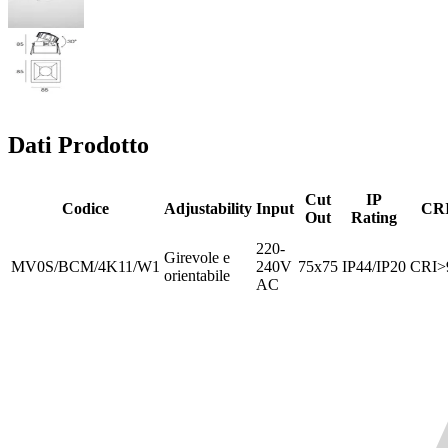
Dati Prodotto
Cut
IP
Codice
Adjustability
Input
CR
Out
Rating
220-
Girevole e
MV0S/BCM/4K11/W1
240V
75x75
IP44/IP20
CRI>
orientabile
AC