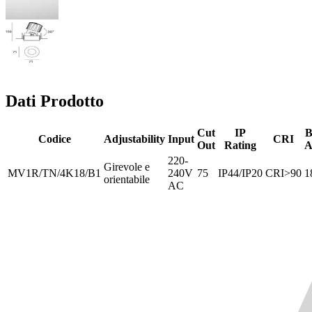
Dati Prodotto
Cut
IP
B
Codice
Adjustability
Input
CRI
Out
Rating
A
220-
Girevole e
MV1R/TN/4K18/B1
240V
75
IP44/IP20
CRI>90
1
orientabile
AC