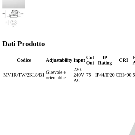
Dati Prodotto
Cut
IP
Codice
Adjustability
Input
CRI
Out
Rating
A
220-
Girevole e
MV1R/TW/2K18/B1
240V
75
IP44/IP20
CRI>90
5
orientabile
AC