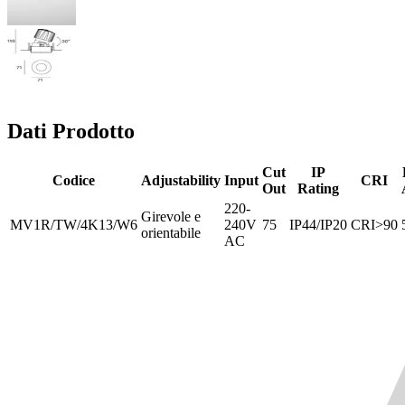
Dati Prodotto
Cut
IP
Codice
Adjustability
Input
CRI
Out
Rating
220-
Girevole e
MV1R/TW/4K13/W6
240V
75
IP44/IP20
CRI>90
orientabile
AC