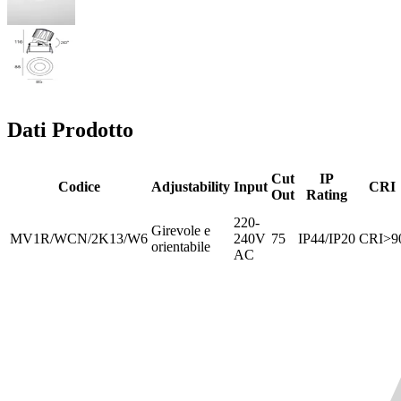
Dati Prodotto
Cut
IP
Codice
Adjustability
Input
CRI
Out
Rating
220-
Girevole e
MV1R/WCN/2K13/W6
240V
75
IP44/IP20
CRI>9
orientabile
AC