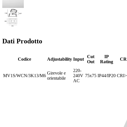
Dati Prodotto
Cut
IP
Codice
Adjustability
Input
CR
Out
Rating
220-
Girevole e
MV1S/WCN/3K13/M6
240V
75x75
IP44/IP20
CRI>
orientabile
AC