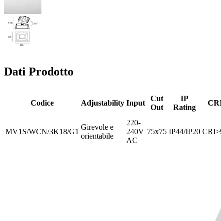
Dati Prodotto
Cut
IP
Codice
Adjustability
Input
CR
Out
Rating
220-
Girevole e
MV1S/WCN/3K18/G1
240V
75x75
IP44/IP20
CRI>
orientabile
AC